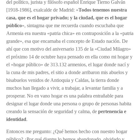
del político, jurista y filósofo español Enrique Tierno Galván
[1918-1986], exalcalde de Madrid: «
Todos tenemos nuestra
casa, que es el hogar privado; y la ciudad, que es el hogar
público
», sintagma que me recuerda cuando escuchaba que
Armenia era nuestra «patria chica» en contraposición a la «patria
grande», esa que encarnaba el concepto de Estado nación. De
ahí que con motivo del aniversario 135 de la «Ciudad Milagro»
el próximo 14 de octubre haya pensado en ella como mi hogar y
el «hogar público» de 313.132 armenios, el lugar donde nací y
la cuna de mis padres, el sitio a donde arribaron mis abuelos y
bisabuelos venidos de Antioquia y Caldas, la tierra donde
muchos han llegado a vivir, a trabajar, a levantar familia y a
prosperar. No en vano hogar es una palabra entrañable para
designar el lugar donde una persona o grupo de personas habita
creando la sensación de seguridad y calma, de
pertenencia e
identidad
.
Entonces me pregunto: ¿Qué hemos hecho con nuestro hogar
público? ¿Por qué diantre lo hemos abandonado, olvidado y