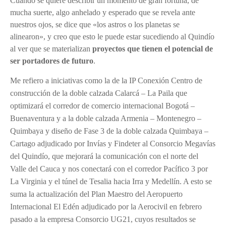
Cuando se quiere describir un momento de gran fortuna, de
mucha suerte, algo anhelado y esperado que se revela ante
nuestros ojos, se dice que
«
los astros o los planetas se
alinearon
», y creo que esto le puede estar sucediendo al Quindío
al ver que se materializan
proyectos que tienen el potencial de
ser portadores de futuro
.
Me refiero a iniciativas como la de la IP Conexión Centro de
construcción de la doble calzada Calarcá – La Paila que
optimizará el corredor de comercio internacional Bogotá –
Buenaventura y a la doble calzada Armenia – Montenegro –
Quimbaya y diseño de Fase 3 de la doble calzada Quimbaya –
Cartago adjudicado por Invías y Findeter al Consorcio Megavías
del Quindío, que mejorará la comunicación con el norte del
Valle del Cauca y nos conectará con el corredor Pacífico 3 por
La Virginia y el túnel de Tesalia hacia Irra y Medellín. A esto se
suma la actualización del Plan Maestro del Aeropuerto
Internacional El Edén adjudicado por la Aerocivil en febrero
pasado a la empresa Consorcio UG21, cuyos resultados se