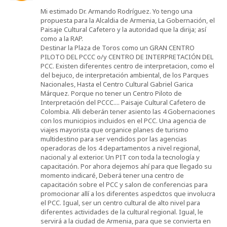
Mi estimado Dr. Armando Rodríguez. Yo tengo una
propuesta para la Alcaldia de Armenia, La Gobernación, el
Paisaje Cultural Cafetero y la autoridad que la dirija; así
como a la RAP.
Destinar la Plaza de Toros como un GRAN CENTRO
PILOTO DEL PCCC o/y CENTRO DE INTERPRETACIÓN DEL
PCC. Existen diferentes centro de interpretacion, como el
del bejuco, de interpretación ambiental, de los Parques
Nacionales, Hasta el Centro Cultural Gabriel Garica
Márquez. Porque no tener un Centro Piloto de
Interpretación del PCCC.... Paisaje Cultural Cafetero de
Colombia. Alli deberán tener asiento las 4 Gobernaciones
con los municipios incluidos en el PCC. Una agencia de
viajes mayorista que organice planes de turismo
multidestino para ser vendidos por las agencias
operadoras de los 4 departamentos a nivel regional,
nacional y al exterior. Un PIT con toda la tecnología y
capacitación. Por ahora dejemos ahí para que llegado su
momento indicaré, Deberá tener una centro de
capacitación sobre el PCC y salon de conferencias para
promocionar allí a los diferentes aspedctos que involucra
el PCC. Igual, ser un centro cultural de alto nivel para
diferentes actividades de la cultural regional. Igual, le
servirá a la ciudad de Armenia, para que se convierta en