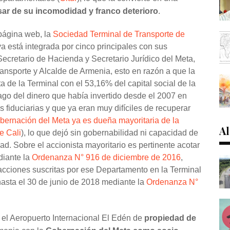
sar de su incomodidad y franco deterioro
.
página web, la
Sociedad Terminal de Transporte de
va está integrada por cinco principales con sus
ecretario de Hacienda y Secretario Jurídico del Meta,
ransporte y Alcalde de Armenia, esto en razón a que la
a de la Terminal con el 53,16% del capital social de la
go del dinero que había invertido desde el 2007 en
fiduciarias y que ya eran muy difíciles de recuperar
ernación del Meta ya es dueña mayoritaria de la
Al
e Cali
), lo que dejó sin gobernabilidad ni capacidad de
ad. Sobre el accionista mayoritario
es pertinente acotar
diante la
Ordenanza N° 916 de diciembre de 2016
,
s acciones suscritas por ese Departamento en la Terminal
hasta el 30 de junio de 2018 mediante la
Ordenanza N°
n el Aeropuerto Internacional El Edén de
propiedad de