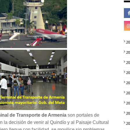
2
2
2
2
2
2
2
2
minal de Transporte de Armenia
son portales de
la decisión de venir al Quindío y al Paisaje Cultural
2
jero llegue con facilidad, se movilice sin problemas