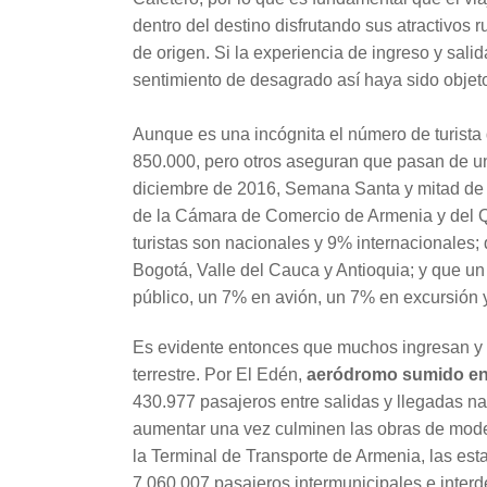
dentro del destino disfrutando sus atractivos 
de origen. Si la experiencia de ingreso y salida
sentimiento de desagrado así haya sido objeto
Aunque es una incógnita el número de turista 
850.000, pero otros aseguran que pasan de un
diciembre de 2016, Semana Santa y mitad de 
de la Cámara de Comercio de Armenia y del Q
turistas son nacionales y 9% internacionales;
Bogotá, Valle del Cauca y Antioquia; y que un
público, un 7% en avión, un 7% en excursión 
Es evidente entonces que muchos ingresan y s
terrestre. Por El Edén,
aeródromo sumido en
430.977 pasajeros entre salidas y llegadas na
aumentar una vez culminen las obras de mode
la Terminal de Transporte de Armenia, las esta
7.060.007 pasajeros intermunicipales e inter