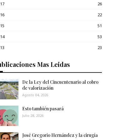
017
26
016
22
015
51
014
53
013
23
blicaciones Mas Leidas
De la Ley del Cincuentenario al cobro
de valorización
Agosto 04, 2026
Esto también pasará
Julio 28, 2026
José Gregorio Hernández y la cirugía