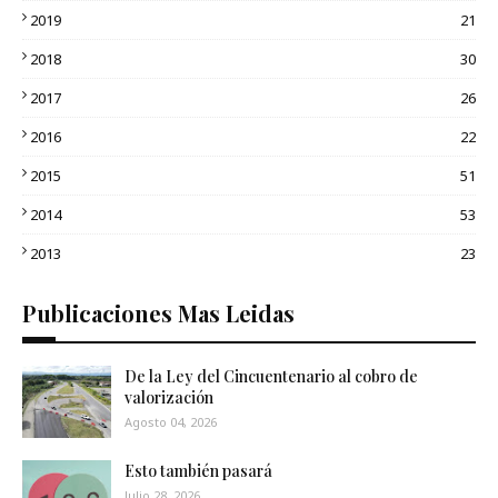
2019
21
2018
30
2017
26
2016
22
2015
51
2014
53
2013
23
Publicaciones Mas Leidas
De la Ley del Cincuentenario al cobro de
valorización
Agosto 04, 2026
Esto también pasará
Julio 28, 2026