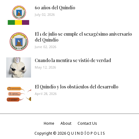
60 años del Quindío
July 02, 2026
El 1 de julio se cumple el sexagésimo aniversario
del Quindío
June 02, 2026
Cuando la mentira se vistió de verdad
May 12, 2026
El Quindío y los obstáculos del desarrollo
April 28, 2026
Home
About
Contact Us
Copyright ©
2026
Q U I N D Í O P O L I S