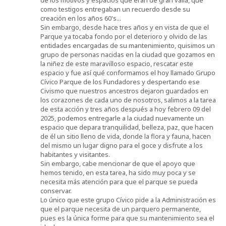
de los motivos y espacios que eran de gran valía, que
como testigos entregaban un recuerdo desde su
creación en los años 60's...
Sin embargo, desde hace tres años y en vista de que el
Parque ya tocaba fondo por el deterioro y olvido de las
entidades encargadas de su mantenimiento, quisimos un
grupo de personas nacidas en la ciudad que gozamos en
la niñez de este maravilloso espacio, rescatar este
espacio y fue así qué conformamos el hoy llamado Grupo
Cívico Parque de los Fundadores y despertando ese
Civismo que nuestros ancestros dejaron guardados en
los corazones de cada uno de nosotros, salimos a la tarea
de esta acción y tres años después a hoy febrero 09 del
2025, podemos entregarle a la ciudad nuevamente un
espacio que depara tranquilidad, belleza, paz, que hacen
de él un sitio lleno de vida, donde la flora y fauna, hacen
del mismo un lugar digno para el goce y disfrute a los
habitantes y visitantes.
Sin embargo, cabe mencionar de que el apoyo que
hemos tenido, en esta tarea, ha sido muy poca y se
necesita más atención para que el parque se pueda
conservar.
Lo único que este grupo Cívico pide a la Administración es
que el parque necesita de un parquero permanente,
pues es la única forme para que su mantenimiento sea el