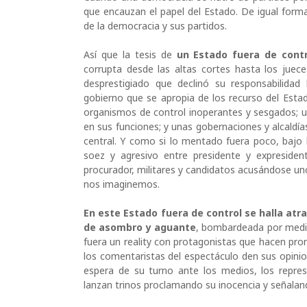
que encauzan el papel del Estado. De igual forma
de la democracia y sus partidos.
Así que la tesis de
un Estado fuera de contr
corrupta desde las altas cortes hasta los juece
desprestigiado que declinó su responsabilidad 
gobierno que se apropia de los recurso del Estad
organismos de control inoperantes y sesgados; u
en sus funciones; y unas gobernaciones y alcaldías
central. Y como si lo mentado fuera poco, bajo l
soez y agresivo entre presidente y expresidente
procurador, militares y candidatos acusándose un
nos imaginemos.
En este Estado fuera de control se halla atr
de asombro y aguante
, bombardeada por medi
fuera un reality con protagonistas que hacen pro
los comentaristas del espectáculo den sus opinion
espera de su turno ante los medios, los repres
lanzan trinos proclamando su inocencia y señalan