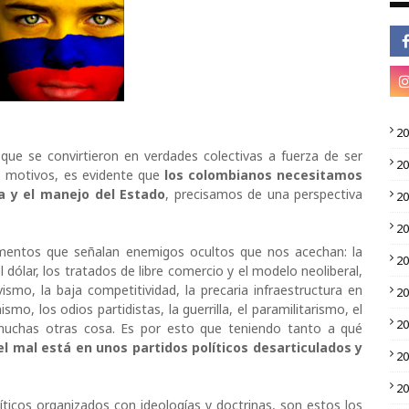
2
s que se convirtieron en verdades colectivas a fuerza de ser
2
os motivos, es evidente que
l
os colombianos necesitamos
ca y el manejo del Estado
, precisamos de una perspectiva
2
2
mentos que señalan enemigos ocultos que nos acechan: la
2
el dólar, los tratados de libre comercio y el modelo neoliberal,
smo, la baja competitividad, la precaria infraestructura en
2
mo, los odios partidistas, la guerrilla, el paramilitarismo, el
2
y muchas otras cosa. Es por esto que teniendo tanto a qué
el mal está en unos partidos políticos desarticulados y
2
2
ticos organizados con ideologías y doctrinas, son estos los