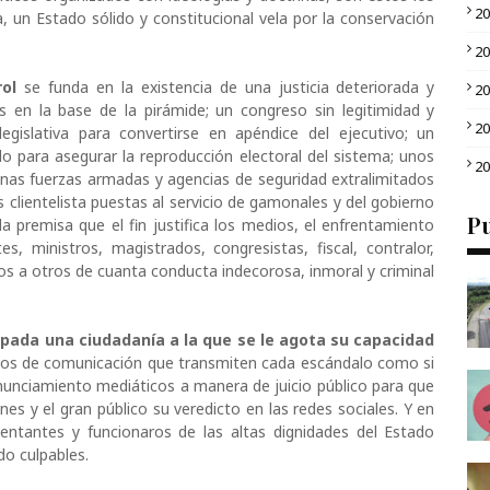
2
, un Estado sólido y constitucional vela por la conservación
2
ol
se funda en la existencia de una justicia deteriorada y
2
s en la base de la pirámide; un congreso sin legitimidad y
2
legislativa para convertirse en apéndice del ejecutivo; un
o para asegurar la reproducción electoral del sistema; unos
2
nas fuerzas armadas y agencias de seguridad extralimitados
 clientelista puestas al servicio de gamonales y del gobierno
Pu
a premisa que el fin justifica los medios, el enfrentamiento
s, ministros, magistrados, congresistas, fiscal, contralor,
os a otros de cuanta conducta indecorosa, inmoral y criminal
apada una ciudadanía a la que se le agota su capacidad
os de comunicación que transmiten cada escándalo como si
nunciamiento mediáticos a manera de juicio público para que
es y el gran público su veredicto en las redes sociales. Y en
entantes y funcionaros de las altas dignidades del Estado
do culpables.