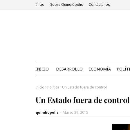
Inicio
Sobre Quindiópolis
Contáctenos
INICIO
DESARROLLO
ECONOMÍA
POLÍT
Inicio
Política
Un Estado fuera de control
Un Estado fuera de control
quindiopolis
-
Marzo 31, 2015