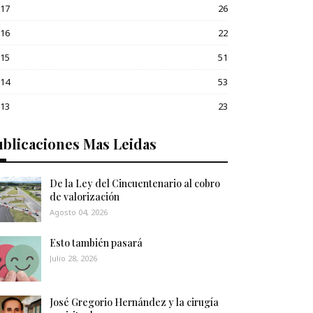
017
26
016
22
015
51
014
53
013
23
blicaciones Mas Leidas
De la Ley del Cincuentenario al cobro
de valorización
Agosto 04, 2026
Esto también pasará
Julio 28, 2026
José Gregorio Hernández y la cirugía