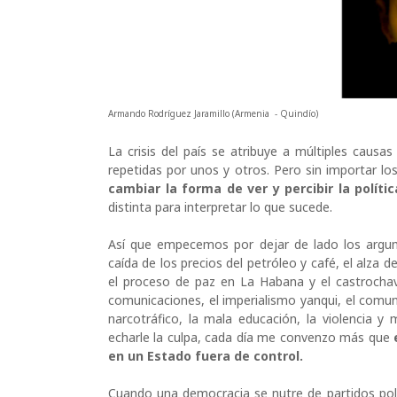
Armando Rodríguez Jaramillo (Armenia - Quindío)
La crisis del país se atribuye a múltiples causa
repetidas por unos y otros. Pero sin importar l
cambiar la forma de ver y percibir la políti
distinta para interpretar lo que sucede.
Así que empecemos por dejar de lado los argu
caída de los precios del petróleo y café, el alza d
el proceso de paz en La Habana y el castrochavi
comunicaciones, el imperialismo yanqui, el comunis
narcotráfico, la mala educación, la violencia 
echarle la culpa, cada día me convenzo más que
en un Estado fuera de control.
Cuando una democracia se nutre de partidos polí