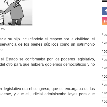
e 2014
2
a su hijo inculcándole el respeto por la civilidad, el
2
observancia de los bienes públicos como un patrimonio
jo.
2
l Estado se conformaba por los poderes legislativo,
2
 del otro para que hubiera gobiernos democráticos y no
2
2
2
 legislativo era el congreso, que se encargaba de las
2
esidente, y que el judicial administraba leyes para que
2