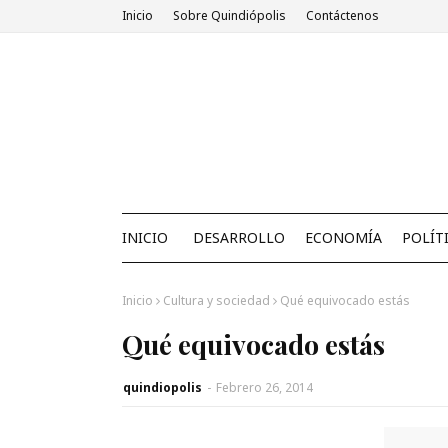
Inicio
Sobre Quindiópolis
Contáctenos
INICIO
DESARROLLO
ECONOMÍA
POLÍT
Inicio
Cultura y sociedad
Qué equivocado estás
Qué equivocado estás
quindiopolis
-
Febrero 26, 2014