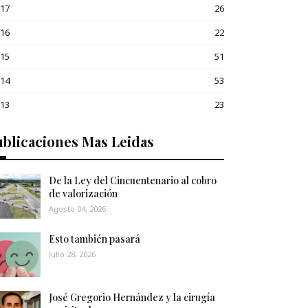
017
26
016
22
015
51
014
53
013
23
blicaciones Mas Leidas
De la Ley del Cincuentenario al cobro
de valorización
Agosto 04, 2026
Esto también pasará
Julio 28, 2026
José Gregorio Hernández y la cirugía