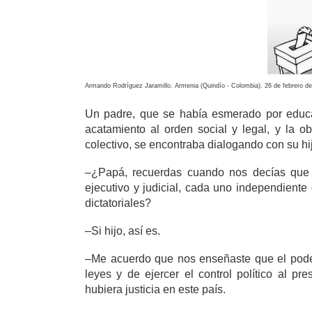
A
rmando Rodríguez Jaramillo.
Armenia (Quindío - Colombia).
26 de febrero d
Un padre, que se había esmerado por educar 
acatamiento al orden social y legal, y la 
colectivo, se encontraba dialogando con su hi
–¿Papá, recuerdas cuando nos decías que e
ejecutivo y judicial, cada uno independiente
dictatoriales?
–Si hijo, así es.
–Me acuerdo que nos enseñaste que el poder
leyes y de ejercer el control político al pr
hubiera justicia en este país.