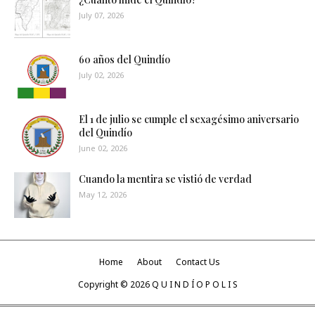
July 07, 2026
60 años del Quindío
July 02, 2026
El 1 de julio se cumple el sexagésimo aniversario
del Quindío
June 02, 2026
Cuando la mentira se vistió de verdad
May 12, 2026
Home
About
Contact Us
Copyright ©
2026
Q U I N D Í O P O L I S