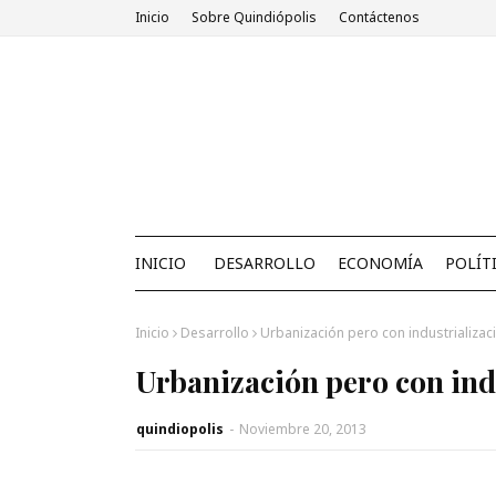
Inicio
Sobre Quindiópolis
Contáctenos
INICIO
DESARROLLO
ECONOMÍA
POLÍT
Inicio
Desarrollo
Urbanización pero con industrializac
Urbanización pero con ind
quindiopolis
-
Noviembre 20, 2013