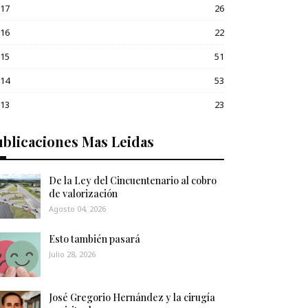
017
26
016
22
015
51
014
53
013
23
blicaciones Mas Leidas
De la Ley del Cincuentenario al cobro
de valorización
Agosto 04, 2026
Esto también pasará
Julio 28, 2026
José Gregorio Hernández y la cirugía