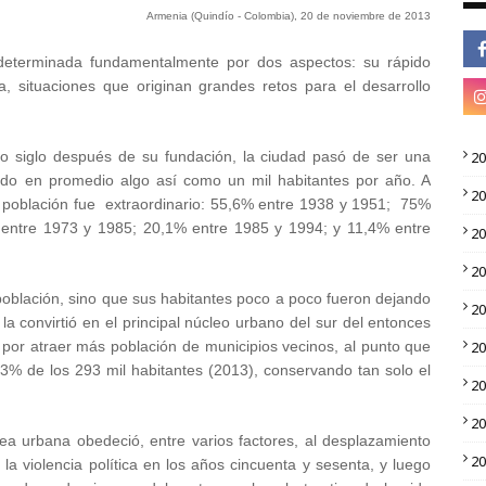
Armenia (Quindío - Colombia), 20 de noviembre de 2013
determinada fundamentalmente por dos aspectos: su rápido
, situaciones que originan grandes retos para el desarrollo
o siglo después de su fundación, la ciudad pasó de ser una
2
ando en promedio algo así como un mil habitantes por año. A
2
la población fue extraordinario: 55,6% entre 1938 y 1951; 75%
entre 1973 y 1985; 20,1% entre 1985 y 1994; y 11,4% entre
2
2
oblación, sino que sus habitantes poco a poco fueron dejando
2
la convirtió en el principal núcleo urbano del sur del entonces
por atraer más población de municipios vecinos, al punto que
2
,3% de los 293 mil habitantes (2013), conservando tan solo el
2
2
área urbana
obedeció, entre varios factores, al desplazamiento
2
la violencia política en los años cincuenta y sesenta, y luego