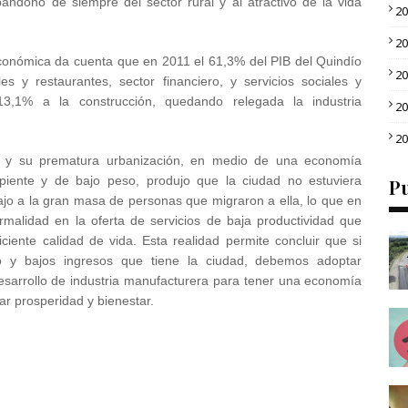
 abandono de siempre del sector rural y al atractivo de la vida
2
2
 económica da cuenta que en 2011 el 61,3% del PIB del Quindío
2
es y restaurantes, sector financiero, y servicios sociales y
13,1% a la construcción, quedando relegada la industria
2
2
nal y su prematura urbanización, en medio de una economía
ipiente y de bajo peso, produjo que la ciudad no estuviera
Pu
ajo a la gran masa de personas que migraron a ella, lo que en
rmalidad en la oferta de servicios de baja productividad que
ciente calidad de vida. Esta realidad permite concluir que si
 y bajos ingresos que tiene la ciudad, debemos adoptar
esarrollo de industria manufacturera
para tener una economía
ar prosperidad y bienestar.