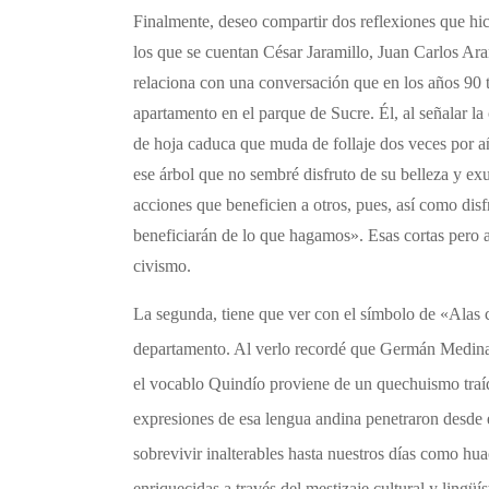
Finalmente, deseo compartir dos reflexiones que hice,
los que se cuentan César Jaramillo, Juan Carlos A
relaciona con una conversación que en los años 90 
apartamento en el parque de Sucre. Él, al señalar la
de hoja caduca que muda de follaje dos veces por 
ese árbol que no sembré disfruto de su belleza y e
acciones que beneficien a otros, pues, así como dis
beneficiarán de lo que hagamos». Esas cortas pero a
civismo.
La segunda, tiene que ver con el símbolo de «Alas
departamento. Al verlo recordé que Germán Medina 
el vocablo Quindío proviene de un quechuismo traíd
expresiones de esa lengua andina penetraron desde en
sobrevivir inalterables hasta nuestros días como hua
enriquecidas a través del mestizaje cultural y lingü