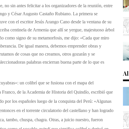
 no sin antes felicitar a los organizadores de la reunión, entre
rango y César Augusto Castaño Rubiano. La primera se
tuve con el escritor Jesús Arango Cano desde la ventana de su
 ceiba centinela de Armenia que allí se yergue, majestuoso árbol
año como signo de su metamorfosis, me dijo: «Cada que miro
xuberancia. De igual manera, debemos emprender obras y
frutamos de cosas que no creamos, otros gozarán y se
leccionadoras palabras encierran buena parte de lo que es
Al
 cuyabras»: un
colibrí que se fusiona con el mapa del
Franco, de la Academia de Historia del Quindío, escribió que
o por los españoles luego de la conquista del Perú: «Algunas
tonces en el torrente circulatorio del castellano y han logrado
ca, tambo, chuspa, chagra. Otras, a juicio nuestro, fueron
ístico como el vocablo
quindi
que significa colibrí y derivó en