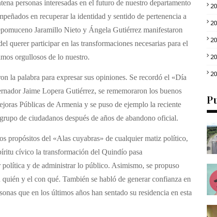
tena personas interesadas en el futuro de nuestro departamento
2
mpeñados en recuperar la identidad y sentido de pertenencia a
2
Nepomuceno Jaramillo Nieto y Ángela Gutiérrez manifestaron
2
del querer participar en las transformaciones necesarias para el
2
mos orgullosos de lo nuestro.
2
ron la palabra para expresar sus opiniones. Se recordó el «Día
ernador Jaime Lopera Gutiérrez, se rememoraron los buenos
Pu
ejoras Públicas de Armenia y se puso de ejemplo la reciente
grupo de ciudadanos después de años de abandono oficial.
os propósitos del «Alas cuyabras» de cualquier matiz político,
píritu cívico la transformación del Quindío pasa
política y de administrar lo público. Asimismo, se propuso
n quién y el con qué. También se habló de generar confianza en
ersonas que en los últimos años han sentado su residencia en esta