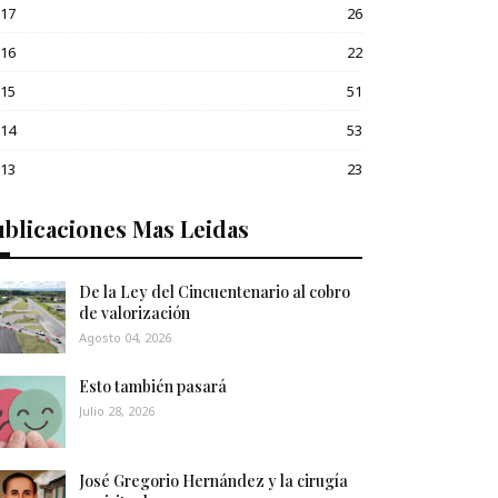
017
26
016
22
015
51
014
53
013
23
blicaciones Mas Leidas
De la Ley del Cincuentenario al cobro
de valorización
Agosto 04, 2026
Esto también pasará
Julio 28, 2026
José Gregorio Hernández y la cirugía