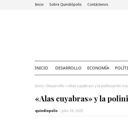
Inicio
Sobre Quindiópolis
Contáctenos
INICIO
DESARROLLO
ECONOMÍA
POLÍT
Inicio
Desarrollo
«Alas cuyabras» y la polinización cr
«Alas cuyabras» y la polin
quindiopolis
-
Julio 29, 2025