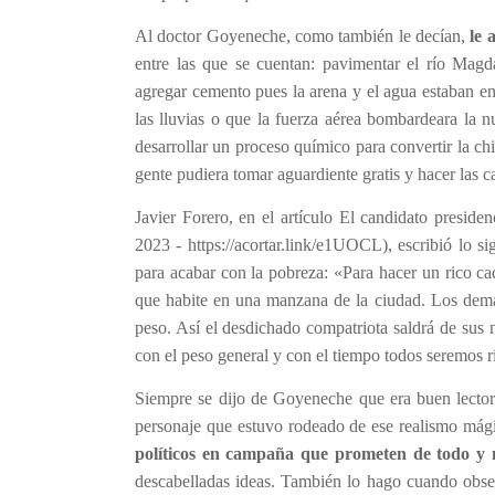
Al doctor Goyeneche, como también le decían,
le 
entre las que se cuentan: pavimentar el río Magda
agregar cemento pues la arena y el agua estaban en
las lluvias o que la fuerza aérea bombardeara la n
desarrollar un proceso químico para convertir la ch
gente pudiera tomar aguardiente gratis y hacer las c
Javier Forero, en el artículo El candidato presid
2023 - https://acortar.link/e1UOCL), escribió lo s
para acabar con la pobreza: «Para hacer un rico ca
que habite en una manzana de la ciudad. Los demás
peso. Así el desdichado compatriota saldrá de sus n
con el peso general y con el tiempo todos seremos r
Siempre se dijo de Goyeneche que era buen lector
personaje que estuvo rodeado de ese realismo mág
políticos en campaña que prometen de todo y 
descabelladas ideas. También lo hago cuando obse