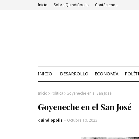
Inicio
Sobre Quindiópolis
Contáctenos
INICIO
DESARROLLO
ECONOMÍA
POLÍT
Inicio
Política
Goyeneche en el San José
Goyeneche en el San José
quindiopolis
-
Octubre 10, 2023