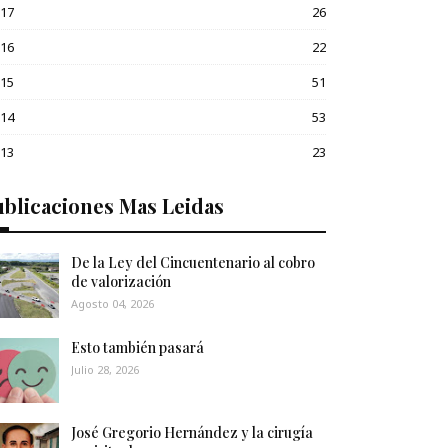
017
26
016
22
015
51
014
53
013
23
blicaciones Mas Leidas
De la Ley del Cincuentenario al cobro
de valorización
Agosto 04, 2026
Esto también pasará
Julio 28, 2026
José Gregorio Hernández y la cirugía