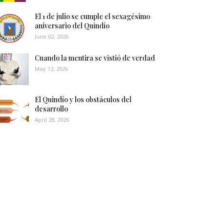
El 1 de julio se cumple el sexagésimo
aniversario del Quindío
June 02, 2026
Cuando la mentira se vistió de verdad
May 12, 2026
El Quindío y los obstáculos del
desarrollo
April 28, 2026