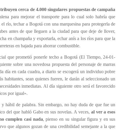
atribuyen cerca de 4.000 singulares propuestas de campaña
lena para mejorar el transporte para lo cual solo habría que
 el río, techar a Bogotá con una marquesina para protegerla de
ubes antes de que lleguen a la ciudad para que deje de llover,
icha en champaña y exportarla, echar anís a los ríos para que la
arreteras en bajada para ahorrar combustible.
encial que prometió ponerle techo a Bogotá (El Tiempo, 24-01-
iguiente sobre una novedosa propuesta del personaje de marras
da día en cada cuadra, a diario se escogerá un individuo pobre
 habitantes, sean quienes fueren, le darán al seleccionado un
ecesidades inmediatas. Al día siguiente otro será el favorecido
icos por igual».
 y hábil de palabra. Sin embargo, no hay duda de que fue un
ico del que habló Gabo en sus novelas. A veces,
al ver a esos
no cumplen casi nada
, pienso en su singular figura y en sus
rvo que algunos gozan de una credibilidad semejante a la que