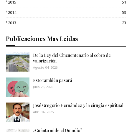
2015
51
2014
53
2013
23
Publicaciones Mas Leidas
De la Ley del Cincuentenario al cobro de
valorización
Agosto 04, 2026
Esto también pasará
Julio 28, 2026
José Gregorio Hernández y la cirugía espiritual
Abril 16, 2025
¿Cuánto mide el Quindío?