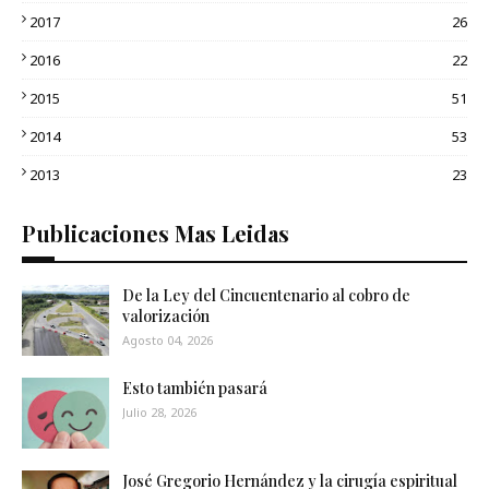
2017
26
2016
22
2015
51
2014
53
2013
23
Publicaciones Mas Leidas
De la Ley del Cincuentenario al cobro de
valorización
Agosto 04, 2026
Esto también pasará
Julio 28, 2026
José Gregorio Hernández y la cirugía espiritual