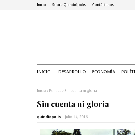
Inicio
Sobre Quindiópolis
Contáctenos
INICIO
DESARROLLO
ECONOMÍA
POLÍT
Inicio
Política
Sin cuenta ni gloria
Sin cuenta ni gloria
quindiopolis
-
Julio 14, 2016