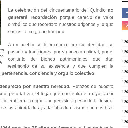
La celebración del cincuentenario del Quindío
no
generará recordación
porque careció de valor
simbólico que recordara nuestros orígenes y lo que
somos como grupo humano.
2
A un pueblo se le reconoce por su identidad, su
res
2
pasado y tradiciones, por su acervo cultural, por el
mo
conjunto de bienes patrimoniales que dan
2
66
testimonio de su existencia y que cumplen la
2
 pertenencia, conciencia y orgullo colectivo.
2
 desprecio por nuestra heredad
. Retazos de nuestra
2
torio, pero tal vez el lugar que concentra el mayor valor
itio emblemático que aún persiste a pesar de la desidia
2
e de las autoridades y a la falta de civismo que nos hizo
2
2