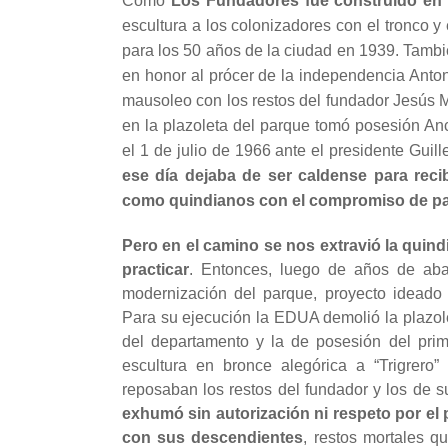
Como
Los Fundadores fue construido en 
escultura a los colonizadores con el tronco y
para los 50 años de la ciudad en 1939. Tambié
en honor al prócer de la independencia Anton
mausoleo con los restos del fundador Jesús 
en la plazoleta del parque tomó posesión A
el 1 de julio de 1966 ante el presidente Gui
ese día dejaba de ser caldense para recib
como quindianos con el compromiso de pa
Pero en el camino se nos extravió la quin
practicar
. Entonces, luego de años de aban
modernización del parque, proyecto ideado
Para su ejecución la EDUA demolió la plazole
del departamento y la de posesión del pri
escultura en bronce alegórica a “Trigrero
reposaban los restos del fundador y los de 
exhumó sin autorización ni respeto por el 
con sus descendientes
, restos mortales qu