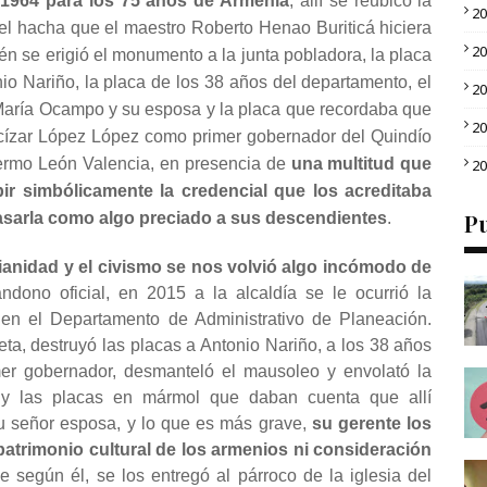
1964 para los 75 años de Armenia
, allí se reubicó la
2
 el hacha que el maestro Roberto Henao Buriticá hiciera
2
n se erigió el monumento a la junta pobladora, la placa
io Nariño, la placa de los 38 años del departamento, el
2
María Ocampo y su esposa y la placa que recordaba que
2
ncízar López López como primer gobernador del Quindío
llermo León Valencia, en presencia de
una multitud que
2
ir simbólicamente la credencial que los acreditaba
sarla como algo preciado a sus descendientes
.
Pu
dianidad y el civismo se nos volvió algo incómodo de
dono oficial, en 2015 a la alcaldía se le ocurrió la
 en el Departamento de Administrativo de Planeación.
ta, destruyó las placas a Antonio Nariño, a los 38 años
mer gobernador, desmanteló el mausoleo y envolató la
” y las placas en mármol que daban cuenta que allí
su señor esposa, y lo que es más grave,
su gerente los
patrimonio cultural de los armenios ni consideración
e según él, se los entregó al párroco de la iglesia del