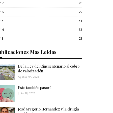
017
26
016
22
015
51
014
53
013
23
blicaciones Mas Leidas
De la Ley del Cincuentenario al cobro
de valorización
Agosto 04, 2026
Esto también pasará
Julio 28, 2026
José Gregorio Hernández y la cirugía