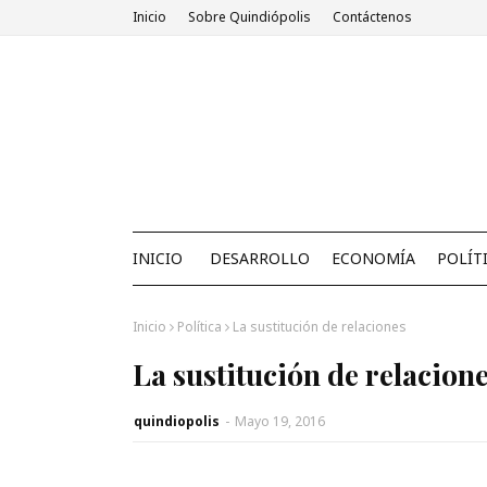
Inicio
Sobre Quindiópolis
Contáctenos
INICIO
DESARROLLO
ECONOMÍA
POLÍT
Inicio
Política
La sustitución de relaciones
La sustitución de relacion
quindiopolis
-
Mayo 19, 2016