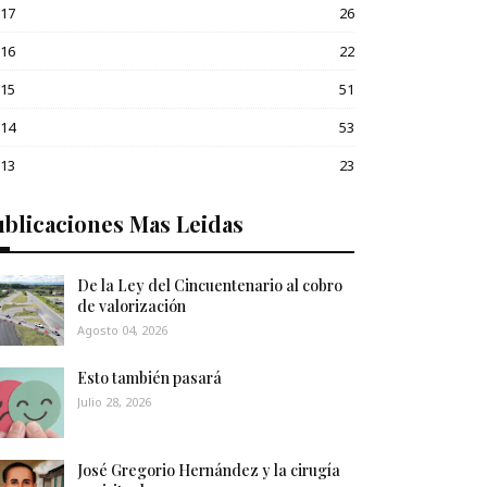
017
26
016
22
015
51
014
53
013
23
blicaciones Mas Leidas
De la Ley del Cincuentenario al cobro
de valorización
Agosto 04, 2026
Esto también pasará
Julio 28, 2026
José Gregorio Hernández y la cirugía