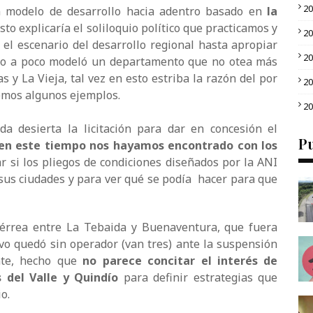
2
n modelo de desarrollo hacia adentro basado en
la
Esto explicaría el soliloquio político que practicamos y
2
 el escenario del desarrollo regional hasta apropiar
2
co a poco modeló un departamento que no otea más
as y La Vieja, tal vez en esto estriba la razón del por
2
emos algunos ejemplos.
2
a desierta la licitación para dar en concesión el
Pu
 en este tiempo nos hayamos encontrado con los
r si los pliegos de condiciones diseñados por la ANI
 sus ciudades y para ver qué se podía hacer para que
férrea entre La Tebaida y Buenaventura, que fuera
o quedó sin operador (van tres) ante la suspensión
ente, hecho que
no parece concitar el interés de
 del Valle y Quindío
para definir estrategias que
o.