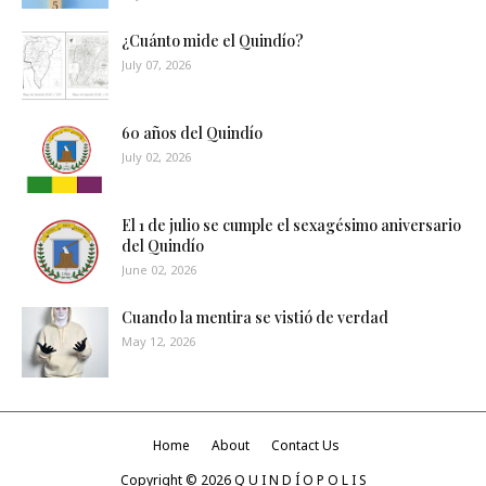
¿Cuánto mide el Quindío?
July 07, 2026
60 años del Quindío
July 02, 2026
El 1 de julio se cumple el sexagésimo aniversario
del Quindío
June 02, 2026
Cuando la mentira se vistió de verdad
May 12, 2026
Home
About
Contact Us
Copyright ©
2026
Q U I N D Í O P O L I S